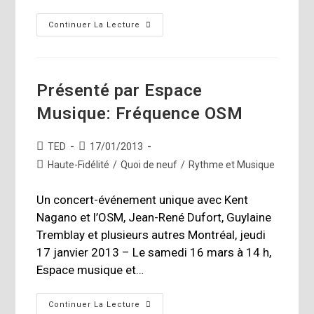
Kef
Continuer La Lecture
Introduit
Les
X300A
Des
Enceintes
Actives…
Présenté par Espace
Musique: Fréquence OSM
Auteur/autrice
Publication
TED
17/01/2013
de
publiée :
Post
Haute-Fidélité
/
Quoi de neuf
/
Rythme et Musique
la
category:
publication :
Un concert-événement unique avec Kent
Nagano et l’OSM, Jean-René Dufort, Guylaine
Tremblay et plusieurs autres Montréal, jeudi
17 janvier 2013 – Le samedi 16 mars à 14 h,
Espace musique et…
Présenté
Continuer La Lecture