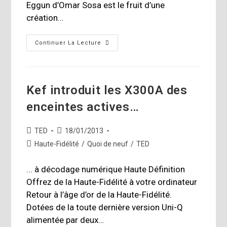
Eggun d’Omar Sosa est le fruit d’une
création…
Omar
Continuer La Lecture
Sosa,
Nouvel
Album:
Eggun
Kef introduit les X300A des
enceintes actives…
Auteur/autrice
Publication
TED
18/01/2013
de
publiée :
Post
Haute-Fidélité
/
Quoi de neuf
/
TED
la
category:
publication :
... à décodage numérique Haute Définition
Offrez de la Haute-Fidélité à votre ordinateur
Retour à l’âge d’or de la Haute-Fidélité.
Dotées de la toute dernière version Uni-Q
alimentée par deux…