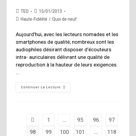
Auteur/autrice
Publication
TED
15/01/2013
de
publiée :
Post
Haute-Fidélité
/
Quoi de neuf
la
category:
publication :
Aujourd’hui, avec les lecteurs nomades et les
smartphones de qualité, nombreux sont les
audiophiles désirant disposer d’écouteurs
intra- auriculaires délivrant une qualité de
reproduction à la hauteur de leurs exigences.
…
Sennheiser
Continuer La Lecture
–
Nouveau
Écouteurs
Intra
–
Auriculaire
IE
1
…
95
96
97
Go to the previous page
800
98
99
100
101
…
118