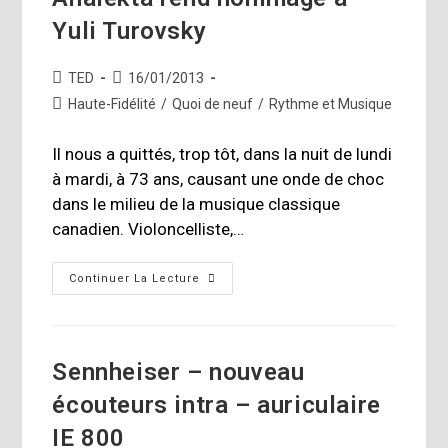
Yuli Turovsky
Auteur/autrice
Publication
TED
16/01/2013
de
publiée :
Post
Haute-Fidélité
/
Quoi de neuf
/
Rythme et Musique
la
category:
publication :
Il nous a quittés, trop tôt, dans la nuit de lundi
à mardi, à 73 ans, causant une onde de choc
dans le milieu de la musique classique
canadien. Violoncelliste,…
Analekta
Continuer La Lecture
Rend
Hommage
À
Yuli
Turovsky
Sennheiser – nouveau
écouteurs intra – auriculaire
IE 800