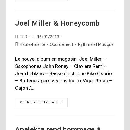
Par
Espace
Musique:
Fréquence
OSM
Joel Miller & Honeycomb
Auteur/autrice
Publication
TED
16/01/2013
de
publiée :
Post
Haute-Fidélité
/
Quoi de neuf
/
Rythme et Musique
la
category:
publication :
Le nouvel album en magasin. Joel Miller –
Saxophones John Roney – Claviers Rémi-
Jean Leblanc – Basse électrique Kiko Osorio
– Batterie / percussions Kullak Viger Rojas –
Cajon /…
Joel
Continuer La Lecture
Miller
&
Honeycomb
Analekta rend hommage à