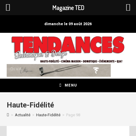
Magazine TED
Skip
to
dimanche le 09 août 2026
content
MENU
Haute-Fidélité
>
Actualité
>
Haute-Fidélité
>
Page 98