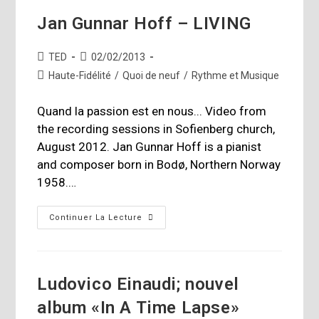
Jan Gunnar Hoff – LIVING
Auteur/autrice
Publication
TED
02/02/2013
de
publiée :
Post
Haute-Fidélité
/
Quoi de neuf
/
Rythme et Musique
la
category:
publication :
Quand la passion est en nous... Video from
the recording sessions in Sofienberg church,
August 2012. Jan Gunnar Hoff is a pianist
and composer born in Bodø, Northern Norway
1958.…
Jan
Continuer La Lecture
Gunnar
Hoff
–
LIVING
Ludovico Einaudi; nouvel
album «In A Time Lapse»