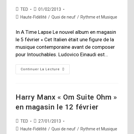
Auteur/autrice
Publication
TED
01/02/2013
de
publiée :
Post
Haute-Fidélité
/
Quoi de neuf
/
Rythme et Musique
la
category:
publication :
In A Time Lapse Le nouvel album en magasin
le 5 février « Cet Italien était une figure de la
musique contemporaine avant de composer
pour Intouchables. Ludovico Einaudi est…
Ludovico
Continuer La Lecture
Einaudi;
Nouvel
Album
«In
A
Time
Harry Manx « Om Suite Ohm »
Lapse»
en magasin le 12 février
Auteur/autrice
Publication
TED
27/01/2013
de
publiée :
Post
Haute-Fidélité
/
Quoi de neuf
/
Rythme et Musique
la