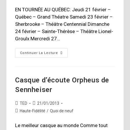
category:
publication :
EN TOURNÉE AU QUÉBEC: Jeudi 21 février –
Québec – Grand Théatre Samedi 23 février –
Sherbrooke – Théâtre Centennial Dimanche
24 février – Sainte-Thérèse – Théâtre Lionel-
Groulx Mercredi 27…
Harry
Continuer La Lecture
Manx
« Om
Suite
Ohm »
En
Magasin
Casque d’écoute Orpheus de
Le
12
Sennheiser
Février
Auteur/autrice
Publication
TED
21/01/2013
de
publiée :
Post
Haute-Fidélité
/
Quoi de neuf
la
category:
publication :
Le meilleur casque au monde Comme tout