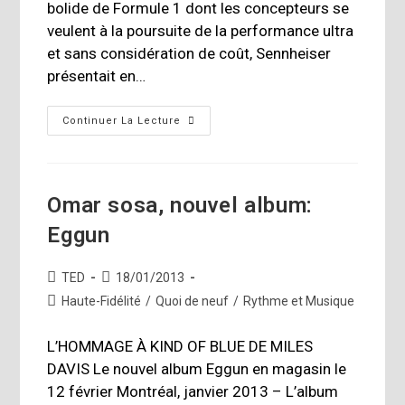
bolide de Formule 1 dont les concepteurs se
veulent à la poursuite de la performance ultra
et sans considération de coût, Sennheiser
présentait en…
Casque
Continuer La Lecture
D’écoute
Orpheus
De
Sennheiser
Omar sosa, nouvel album:
Eggun
Auteur/autrice
Publication
TED
18/01/2013
de
publiée :
Post
Haute-Fidélité
/
Quoi de neuf
/
Rythme et Musique
la
category:
publication :
L’HOMMAGE À KIND OF BLUE DE MILES
DAVIS Le nouvel album Eggun en magasin le
12 février Montréal, janvier 2013 – L’album