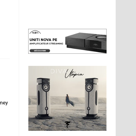
s
rney