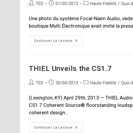
Auteur/autrice
Publication
Post
TED
01/05/2013
Haute-Fidélité
/
Quoi 
de
publiée :
category:
la
Une photo du système Focal-Naim Audio, vedettes
publication :
boutique Multi Électronique avait invité la pre
Multi
Continuer La Lecture
Électronique
Présentation
Focal-
Naim
Audio
THIEL Unveils the CS1.7
Auteur/autrice
Publication
Post
TED
30/04/2013
Haute-Fidélité
/
Quoi 
de
publiée :
category:
la
(Lexington, KY) April 29th, 2013 — THIEL Audi
publication :
CS1.7 Coherent Source® floorstanding loudsp
coherent design…
THIEL
Continuer La Lecture
Unveils