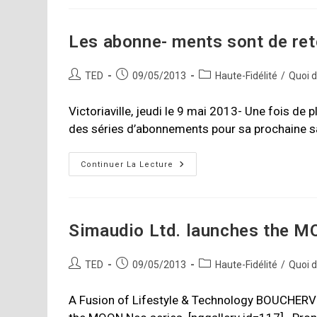
Olympica
Les abonne- ments sont de re
Auteur/autrice
Publication
Post
TED
09/05/2013
Haute-Fidélité
/
Quoi 
de
publiée :
category:
la
Victoriaville, jeudi le 9 mai 2013- Une fois d
publication :
des séries d’abonnements pour sa prochaine sa
Les
Continuer La Lecture
Abonne-
Ments
Sont
De
Retour
Chez
Simaudio Ltd. launches the M
Diffusion
Momentum
Auteur/autrice
Publication
Post
TED
09/05/2013
Haute-Fidélité
/
Quoi 
de
publiée :
category:
la
A Fusion of Lifestyle & Technology BOUCHERVI
publication :