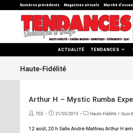
Skip
Numéros précédents
Magazines virtuels
Marché d’occas
to
content
ACTUALITÉ
TENDANCES
Haute-Fidélité
Arthur H – Mystic Rumba Expe
Auteur/autrice
Publication
Post
TED
21/05/2013
Haute-Fidélité
/
Quoi 
de
publiée :
category:
la
12 août, 20 h Salle André-Mathieu Arthur H aime 
publication :