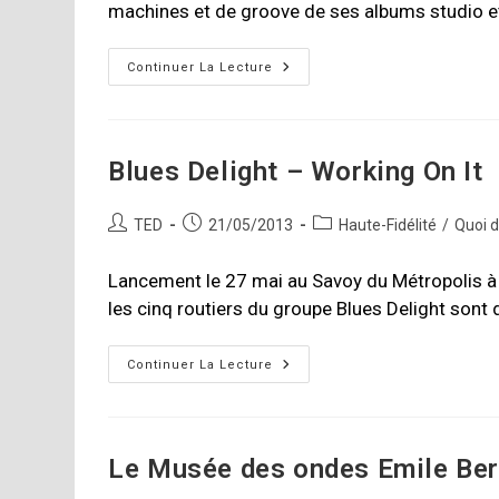
machines et de groove de ses albums studio et
Arthur
Continuer La Lecture
H
–
Mystic
Rumba
Experience
Blues Delight – Working On It
Auteur/autrice
Publication
Post
TED
21/05/2013
Haute-Fidélité
/
Quoi 
de
publiée :
category:
la
Lancement le 27 mai au Savoy du Métropolis à
publication :
les cinq routiers du groupe Blues Delight sont 
Blues
Continuer La Lecture
Delight
–
Working
On
It
Le Musée des ondes Emile Ber