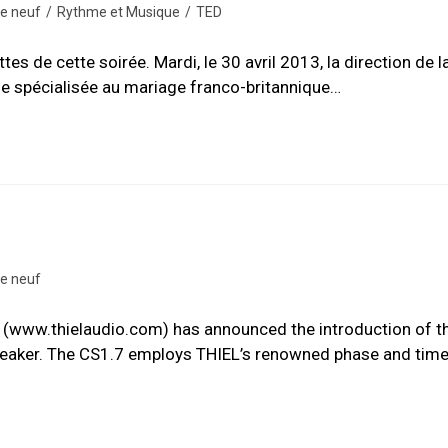
de neuf
/
Rythme et Musique
/
TED
 de cette soirée. Mardi, le 30 avril 2013, la direction de l
sse spécialisée au mariage franco-britannique…
de neuf
o (www.thielaudio.com) has announced the introduction of t
eaker. The CS1.7 employs THIEL’s renowned phase and tim