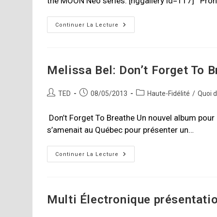
the MOON Neo series. [nggallery id=117] Pron
Simaudio
Continuer La Lecture
Ltd.
Launches
The
MOON
Neo
Series
Melissa Bel: Don’t Forget To B
Auteur/autrice
Publication
Post
TED
08/05/2013
Haute-Fidélité
/
Quoi 
de
publiée :
category:
la
Don’t Forget To Breathe Un nouvel album pour M
publication :
s’amenait au Québec pour présenter un…
Melissa
Continuer La Lecture
Bel:
Don’t
Forget
To
Breathe
Multi Électronique présentati