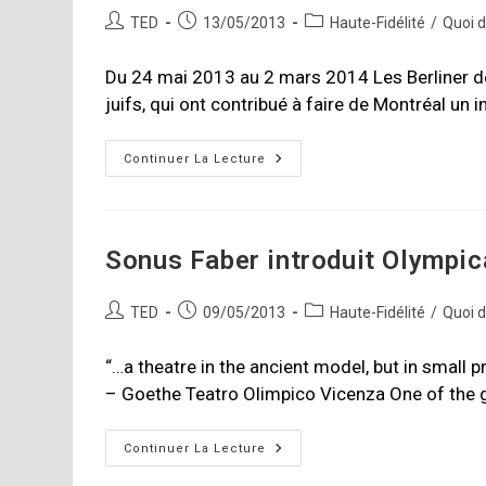
Auteur/autrice
Publication
Post
TED
13/05/2013
Haute-Fidélité
/
Quoi 
de
publiée :
category:
la
Du 24 mai 2013 au 2 mars 2014 Les Berliner de
publication :
juifs, qui ont contribué à faire de Montréal un
Le
Continuer La Lecture
Musée
Des
Ondes
Emile
Berliner
Présente…
Sonus Faber introduit Olympic
Auteur/autrice
Publication
Post
TED
09/05/2013
Haute-Fidélité
/
Quoi 
de
publiée :
category:
la
“…a theatre in the ancient model, but in small p
publication :
– Goethe Teatro Olimpico Vicenza One of the 
Sonus
Continuer La Lecture
Faber
Introduit