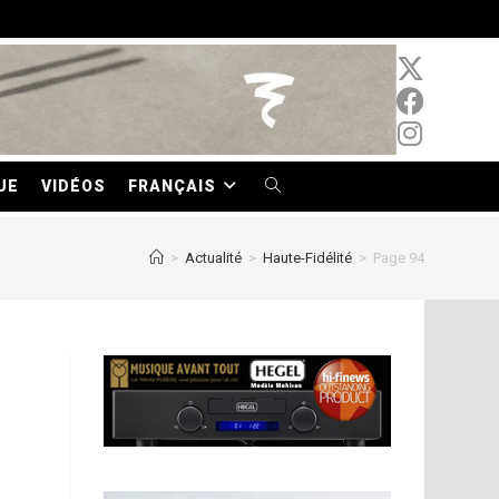
UE
VIDÉOS
FRANÇAIS
TOGGLE
WEBSITE
>
Actualité
>
Haute-Fidélité
>
Page 94
SEARCH