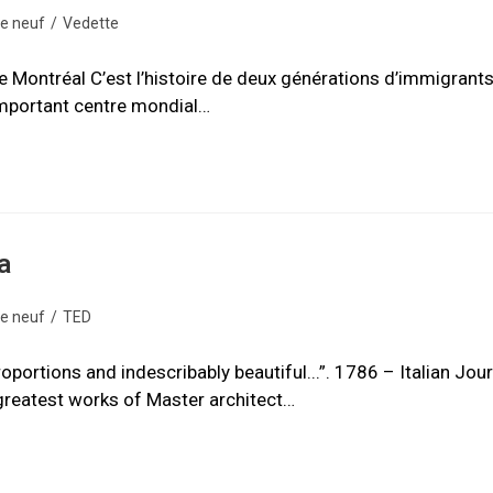
de neuf
/
Vedette
 Montréal C’est l’histoire de deux générations d’immigrant
 important centre mondial…
a
de neuf
/
TED
roportions and indescribably beautiful...”. 1786 – Italian Jou
greatest works of Master architect…