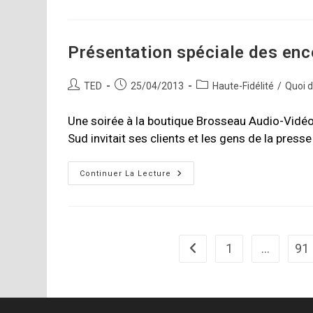
The
CS1.7
Présentation spéciale des enc
Auteur/autrice
Publication
Post
TED
25/04/2013
Haute-Fidélité
/
Quoi 
de
publiée :
category:
la
Une soirée à la boutique Brosseau Audio-Vidéo 
publication :
Sud invitait ses clients et les gens de la press
Présentation
Continuer La Lecture
Spéciale
Des
Enceintes
Arteluthe
1
…
91
Go to the previous page