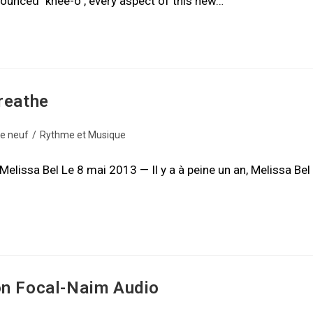
ounced "knee-o", every aspect of this new…
reathe
de neuf
/
Rythme et Musique
elissa Bel Le 8 mai 2013 — Il y a à peine un an, Melissa Bel
on Focal-Naim Audio