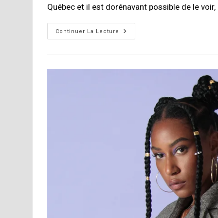
publication :
Québec et il est dorénavant possible de le voir,
R-
Continuer La Lecture
N2000A,
Le
Yamaha
Qui
Fait
Tout,
Tout,
Tout.