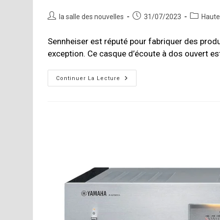
Auteur/autrice
Publication
Post
la salle des nouvelles
31/07/2023
Haute-
de
publiée :
category:
la
Sennheiser est réputé pour fabriquer des produ
publication :
exception. Ce casque d’écoute à dos ouvert es
Sennheiser
Continuer La Lecture
HD660S2
–
La
Meilleure
Référence