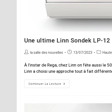
Une ultime Linn Sondek LP-12 
Auteur/autrice
Publication
Post
la salle des nouvelles
13/07/2023
Haute-
de
publiée :
category:
la
À l’instar de Rega, chez Linn on fête aussi le 50
publication :
Linn a choisi une approche tout à fait différen
Une
Continuer La Lecture
Ultime
Linn
Sondek
LP-
12
Pour
Le
50e