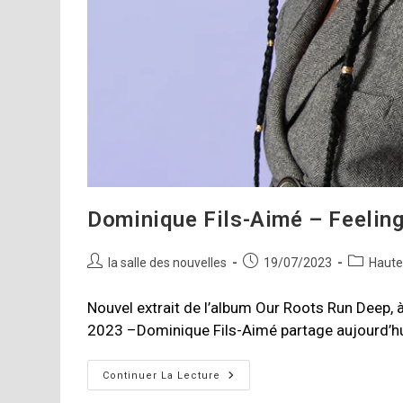
Dominique Fils-Aimé – Feeling
Auteur/autrice
Publication
Post
la salle des nouvelles
19/07/2023
Haute-
de
publiée :
category:
la
Nouvel extrait de l’album Our Roots Run Deep, à
publication :
2023 –Dominique Fils-Aimé partage aujourd’hui 
Dominique
Continuer La Lecture
Fils-
Aimé