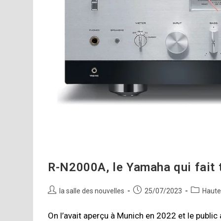
R-N2000A, le Yamaha qui fait t
Auteur/autrice
Publication
Post
la salle des nouvelles
25/07/2023
Haute-
de
publiée :
category:
la
On l’avait aperçu à Munich en 2022 et le public 