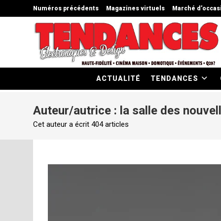
Skip
Numéros précédents
Magazines virtuels
Marché d’occas
to
content
ACTUALITÉ
TENDANCES
Auteur/autrice :
la salle des nouvel
Cet auteur a écrit 404 articles