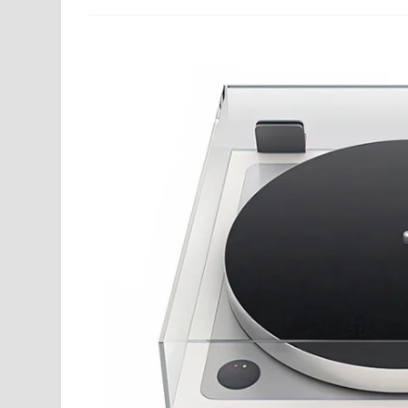
–
Feeling
Like
A
Plant